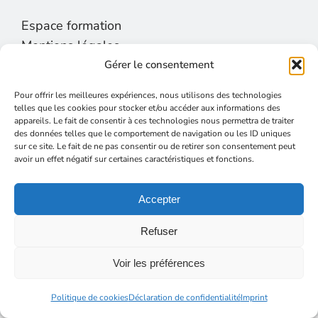
Espace formation
Mentions légales
Imprint
Gérer le consentement
Avertissement
Pour offrir les meilleures expériences, nous utilisons des technologies
Politique de cookies
telles que les cookies pour stocker et/ou accéder aux informations des
appareils. Le fait de consentir à ces technologies nous permettra de traiter
Déclaration de confidentialité
des données telles que le comportement de navigation ou les ID uniques
Politique de cookies
sur ce site. Le fait de ne pas consentir ou de retirer son consentement peut
avoir un effet négatif sur certaines caractéristiques et fonctions.
Accessibilité
Accepter
Refuser
Voir les préférences
All rights reserved 2022 ©Careosophy
Politique de cookies
Déclaration de confidentialité
Imprint